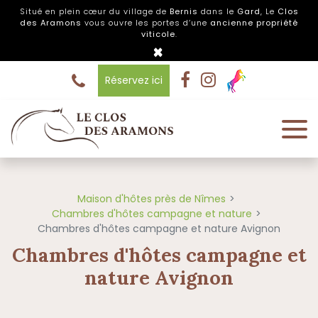
Panneau de gestion des cookies
Situé en plein cœur du village de
Bernis
dans le
Gard
, Le
Clos
des Aramons
vous ouvre les portes d’une
ancienne propriété
viticole
.
×
Réservez ici
Maison d'hôtes près de Nîmes
Chambres d'hôtes campagne et nature
Chambres d'hôtes campagne et nature Avignon
Chambres d'hôtes campagne et
nature Avignon